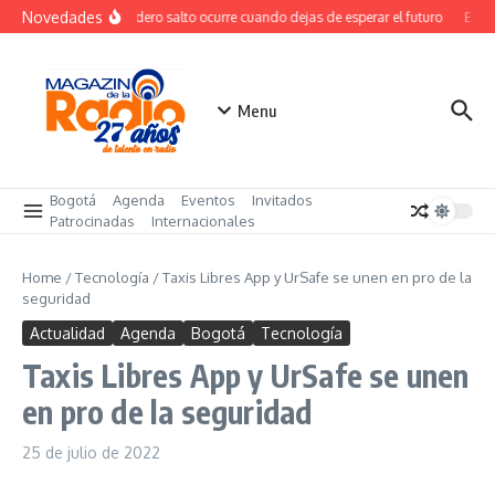
Saltar al contenido
Novedades
El verdadero salto ocurre cuando dejas de esperar el futuro
El cos
Menu
Bogotá
Agenda
Eventos
Invitados
Patrocinadas
Internacionales
Home
/
Tecnología
/
Taxis Libres App y UrSafe se unen en pro de la
seguridad
Actualidad
Agenda
Bogotá
Tecnología
Taxis Libres App y UrSafe se unen
en pro de la seguridad
25 de julio de 2022