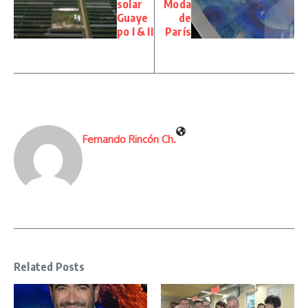
solar
Moda
Guaye
de
po I & II
París
Fernando Rincón Ch.
Related Posts