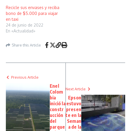
Recicle sus envases y reciba
bono de $5.000 para viajar
en taxi
24 de junio de 2022
En «Actualidad»
Share this Article
Previous Article
Enel
Next Article
Colom
bia
Epson
inició la
estuvo
constr
presen
ucción
te en la
del
Seman
parque
a de la