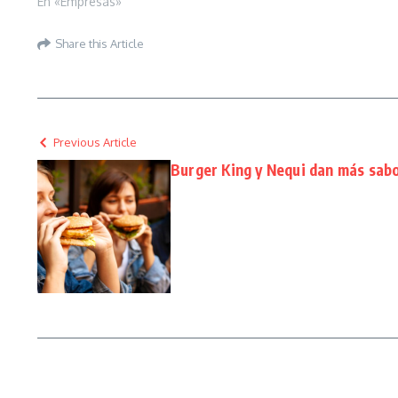
En «Empresas»
Share this Article
Previous Article
Burger King y Nequi dan más sab