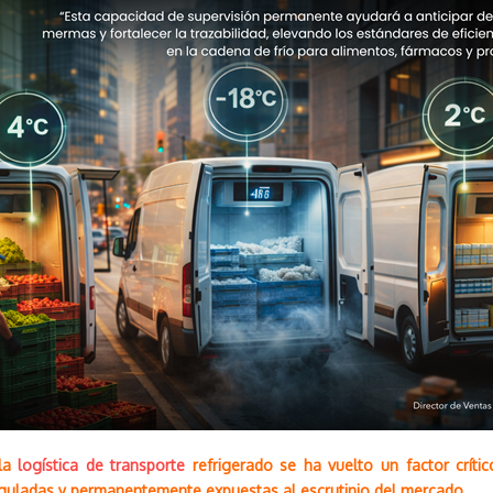
 la
logística de transporte
refrigerado se ha vuelto un factor crít
guladas y permanentemente expuestas al escrutinio del mercado.