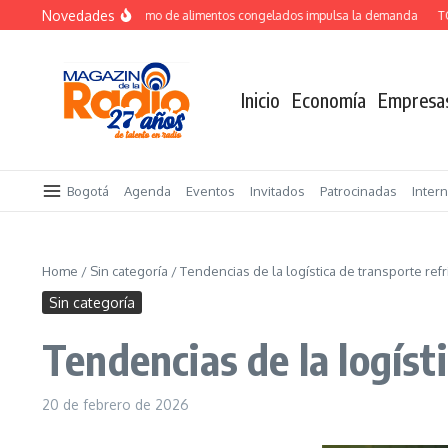
Saltar al contenido
Novedades
Crecimiento del consumo de alimentos congelados impulsa la demanda
TOTVS 
Inicio
Economía
Empresa
Bogotá
Agenda
Eventos
Invitados
Patrocinadas
Inter
Home
/
Sin categoría
/
Tendencias de la logística de transporte re
Sin categoría
Tendencias de la logíst
20 de febrero de 2026