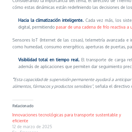
Considerando la importancia del tema, el directivo de Thermo
cómo estas dinámicas están redefiniendo las decisiones de los
Hacia la climatización inteligente.
Cada vez más, los sist
digital, permitiendo
pasar de una cadena de frío reactiva a 
Sensores IoT (Internet de las cosas), telemetría avanzada e i
como humedad, consumo energético, aperturas de puertas, pat
Visibilidad total en tiempo real.
El transporte de carga r
además de aplicaciones que permiten dar seguimiento precis
“
Esta capacidad de supervisión permanente ayudará a anticipar de
alimentos, fármacos y productos sensibles”
, señala el directiv
Relacionado
Innovaciones tecnológicas para transporte sustentable y
eficiente
12 de marzo de 2025