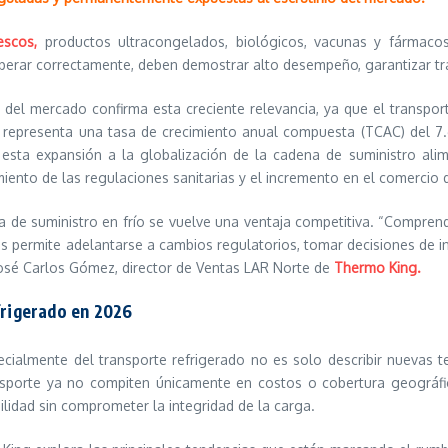
escos,
productos ultracongelados, biológicos, vacunas y fármacos
rar correctamente, deben demostrar alto desempeño, garantizar trazab
 del mercado confirma esta creciente relevancia, ya que el transpo
 representa una tasa de crecimiento anual compuesta (TCAC) del 
 esta expansión a la globalización de la cadena de suministro ali
imiento de las regulaciones sanitarias y el incremento en el comercio
na de suministro en frío se vuelve una ventaja competitiva. “Comprend
es permite adelantarse a cambios regulatorios, tomar decisiones de in
 José Carlos Gómez, director de Ventas LAR Norte de
Thermo King.
frigerado en 2026
pecialmente del transporte refrigerado no es solo describir nuevas
nsporte ya no compiten únicamente en costos o cobertura geográfica,
ilidad sin comprometer la integridad de la carga.