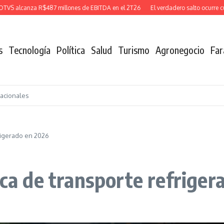
alcanza R$487 millones de EBITDA en el 2T26
El verdadero salto ocurre cuand
s
Tecnología
Política
Salud
Turismo
Agronegocio
Far
nacionales
frigerado en 2026
ica de transporte refrige