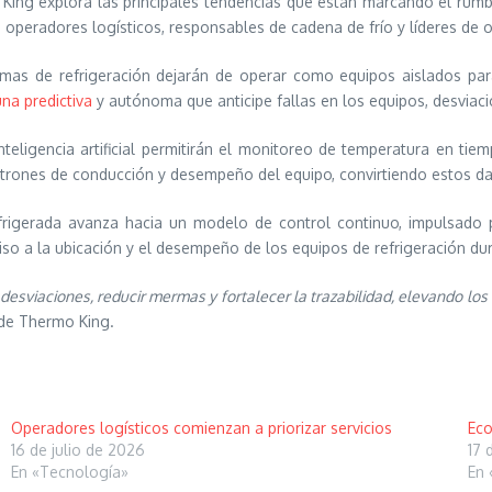
 King explora las principales tendencias que están marcando el rumb
 operadores logísticos, responsables de cadena de frío y líderes de 
emas de refrigeración dejarán de operar como equipos aislados par
una predictiva
y autónoma que anticipe fallas en los equipos, desviacio
nteligencia artificial permitirán el monitoreo de temperatura en tiem
rones de conducción y desempeño del equipo, convirtiendo estos dat
efrigerada avanza hacia un modelo de control continuo, impulsado
o a la ubicación y el desempeño de los equipos de refrigeración dur
sviaciones, reducir mermas y fortalecer la trazabilidad, elevando los e
o de Thermo King.
Operadores logísticos comienzan a priorizar servicios
Eco
16 de julio de 2026
17 
En «Tecnología»
En 