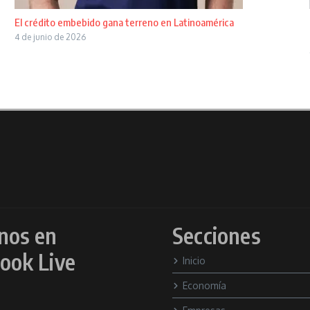
El crédito embebido gana terreno en Latinoamérica
4 de junio de 2026
nos en
Secciones
ook Live
Inicio
Economía