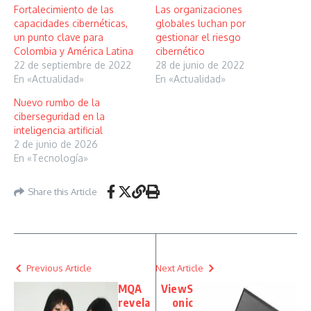
Fortalecimiento de las
Las organizaciones
capacidades cibernéticas,
globales luchan por
un punto clave para
gestionar el riesgo
Colombia y América Latina
cibernético
22 de septiembre de 2022
28 de junio de 2022
En «Actualidad»
En «Actualidad»
Nuevo rumbo de la
ciberseguridad en la
inteligencia artificial
2 de junio de 2026
En «Tecnología»
Share this Article
Previous Article
Next Article
MQA
ViewS
revela
onic