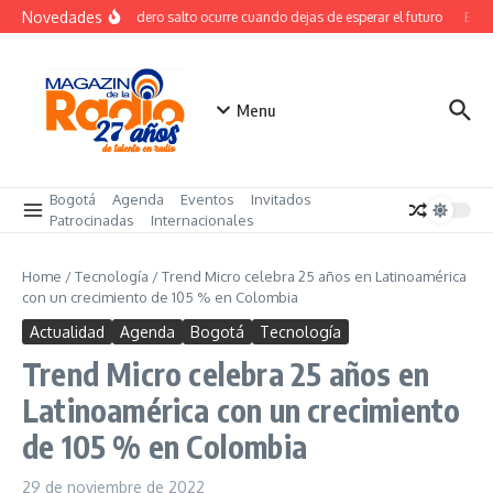
Saltar al contenido
Novedades
El verdadero salto ocurre cuando dejas de esperar el futuro
El co
Menu
Bogotá
Agenda
Eventos
Invitados
Patrocinadas
Internacionales
Home
/
Tecnología
/
Trend Micro celebra 25 años en Latinoamérica
con un crecimiento de 105 % en Colombia
Actualidad
Agenda
Bogotá
Tecnología
Trend Micro celebra 25 años en
Latinoamérica con un crecimiento
de 105 % en Colombia
29 de noviembre de 2022