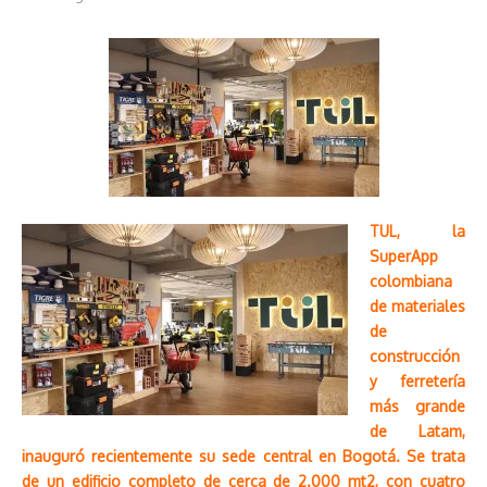
TUL, la
SuperApp
colombiana
de materiales
de
construcción
y ferretería
más grande
de Latam,
inauguró recientemente su sede central en Bogotá. Se trata
de un edificio completo de cerca de 2.000 mt2, con cuatro