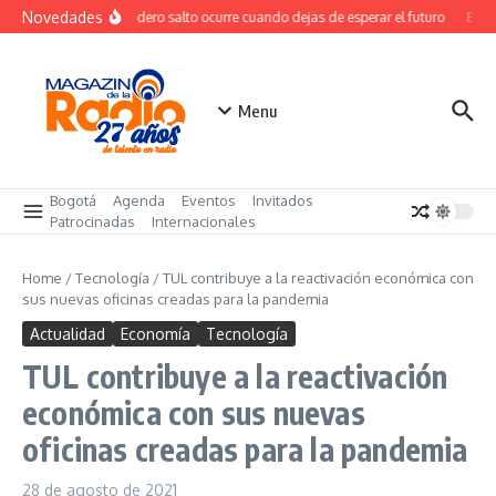
Saltar al contenido
Novedades
El verdadero salto ocurre cuando dejas de esperar el futuro
El co
Menu
Bogotá
Agenda
Eventos
Invitados
Patrocinadas
Internacionales
Home
/
Tecnología
/
TUL contribuye a la reactivación económica con
sus nuevas oficinas creadas para la pandemia
Actualidad
Economía
Tecnología
TUL contribuye a la reactivación
económica con sus nuevas
oficinas creadas para la pandemia
28 de agosto de 2021