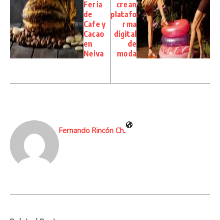
Feria
crean
de
platafo
Cafe y
rma
Cacao
digital
en
de
Neiva
moda
Fernando Rincón Ch.