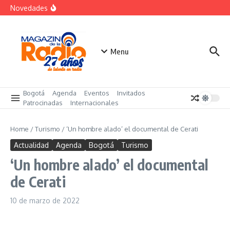
futuro
Saltar al contenido
Novedades
El costo oculto de la «renuncia silenciosa»
La posesión presidencial se verá en especial de DNEWS
«Sabores de Paz» para promover el cacao en
sustitución de la coca
Menu
Bogotá
Agenda
Eventos
Invitados
Patrocinadas
Internacionales
Home
/
Turismo
/
‘Un hombre alado’ el documental de Cerati
Actualidad
Agenda
Bogotá
Turismo
‘Un hombre alado’ el documental
de Cerati
10 de marzo de 2022