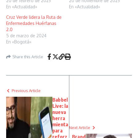
20 de febrero de 2023
20 de noviembre de 2023
En «Actualidad»
En «Actualidad»
Cruz Verde lidera la Ruta de
Enfermedades Huérfanas
2.0
5 de marzo de 2024
En «Bogotá»
Share this Article
Previous Article
Babbel
Live: la
nueva
herra
mienta
Next Article
para
reforz
Brand