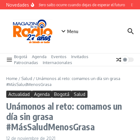
Saltar al contenido
Novedades
El verdadero salto ocurre cuando dejas de esperar el futuro
El cos
Menu
Bogotá
Agenda
Eventos
Invitados
Patrocinadas
Internacionales
Home
/
Salud
/
Unámonos al reto: comamos un día sin grasa
#MásSaludMenosGrasa
Actualidad
Agenda
Bogotá
Salud
Unámonos al reto: comamos un
día sin grasa
#MásSaludMenosGrasa
12 de noviembre de 2021