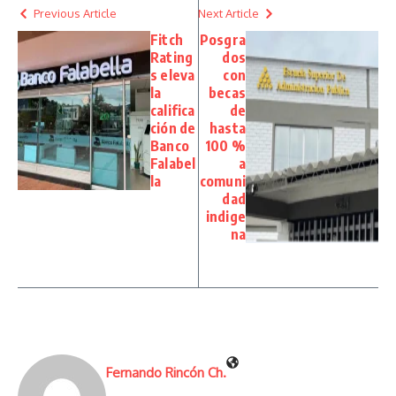
Previous Article
Next Article
Fitch
Posgra
Rating
dos
s eleva
con
la
becas
califica
de
ción de
hasta
Banco
100 %
Falabel
a
la
comuni
dad
indige
na
Fernando Rincón Ch.