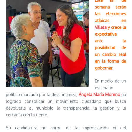
Este fin de
semana serán
las elecciones
atípicas en
Villeta
y crece la
expectativa
ante la
posibilidad de
un cambio real
en la forma de
gobernar.
En medio de un
escenario
político marcado por la desconfianza,
Ángela María Moreno
ha
logrado consolidar un movimiento ciudadano que busca
devolverle al municipio la transparencia, la gestión y la
cercanía con la gente.
Su candidatura no surge de la improvisación ni del