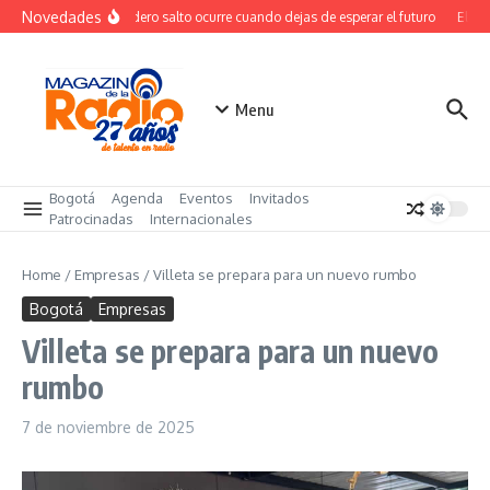
Saltar al contenido
Novedades
El verdadero salto ocurre cuando dejas de esperar el futuro
El cos
Menu
Bogotá
Agenda
Eventos
Invitados
Patrocinadas
Internacionales
Home
/
Empresas
/
Villeta se prepara para un nuevo rumbo
Bogotá
Empresas
Villeta se prepara para un nuevo
rumbo
7 de noviembre de 2025