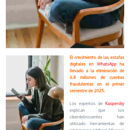
El crecimiento de las estafas
digitales en
WhatsApp
ha
llevado a la eliminación de
6.8 millones de cuentas
fraudulentas en el primer
semestre de 2025.
Los expertos de
Kaspersky
explican que los
ciberdelincuentes han
utilizado herramientas de