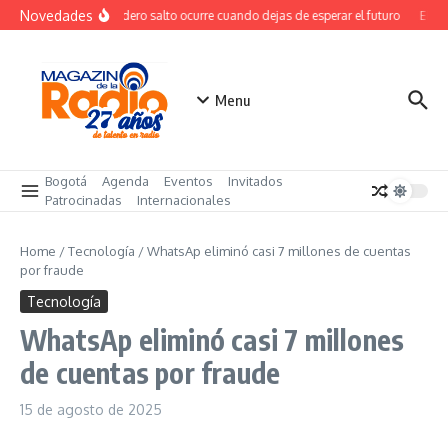
Saltar al contenido
Novedades
El verdadero salto ocurre cuando dejas de esperar el futuro
El cos
Menu
Bogotá
Agenda
Eventos
Invitados
Patrocinadas
Internacionales
Home
/
Tecnología
/
WhatsAp eliminó casi 7 millones de cuentas
por fraude
Tecnología
WhatsAp eliminó casi 7 millones
de cuentas por fraude
15 de agosto de 2025