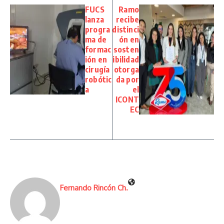
FUCS
Ramo
lanza
recibe
progra
distinci
ma de
ón en
formac
sosten
ión en
ibilidad
cirugía
otorga
robótic
da por
a
el
ICONT
EC
Fernando Rincón Ch.