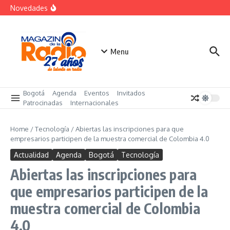
futuro
Saltar al contenido
Novedades
El costo oculto de la «renuncia silenciosa»
La posesión presidencial se verá en especial de DNEWS
«Sabores de Paz» para promover el cacao en
sustitución de la coca
Menu
Bogotá
Agenda
Eventos
Invitados
Patrocinadas
Internacionales
Home
/
Tecnología
/
Abiertas las inscripciones para que
empresarios participen de la muestra comercial de Colombia 4.0
Actualidad
Agenda
Bogotá
Tecnología
Abiertas las inscripciones para
que empresarios participen de la
muestra comercial de Colombia
4.0