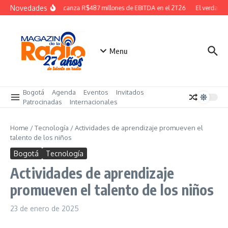
Saltar al contenido
Novedades
TOTVS alcanza R$487 millones de EBITDA en el 2T26
El verdadero
Menu
Bogotá
Agenda
Eventos
Invitados
Patrocinadas
Internacionales
Home
/
Tecnología
/
Actividades de aprendizaje promueven el
talento de los niños
Bogotá
Tecnología
Actividades de aprendizaje
promueven el talento de los niños
23 de enero de 2025