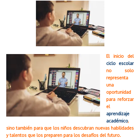
El inicio del
ciclo escolar
no solo
representa
una
oportunidad
para reforzar
el
aprendizaje
académico
,
sino también para que los niños descubran nuevas habilidades
y talentos que los preparen para los desafíos del futuro.