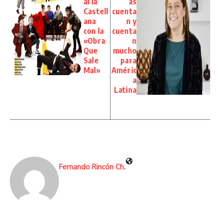
al la
as
Castell
cuenta
ana
n y
con la
cuenta
«Obra
n
Que
mucho
Sale
para
Mal»
Améric
a
Latina
Fernando Rincón Ch.