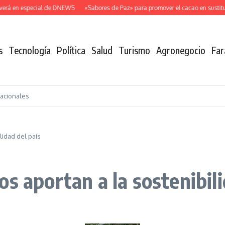
rá en especial de DNEWS
«Sabores de Paz» para promover el cacao en sustitució
s
Tecnología
Política
Salud
Turismo
Agronegocio
Far
nacionales
lidad del país
s aportan a la sostenibili