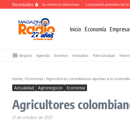
Saltar al contenido
Novedades
El costo oculto de la «renuncia silenciosa»
La posesión presidencial se ve
Inicio
Economía
Empresa
Bogotá
Agenda
Eventos
Invitados
Patrocinadas
Inter
Home
/
Economía
/
Agricultores colombianos aportan a la sostenibi
Actualidad
Agronegocio
Economía
Agricultores colombiano
21 de octubre de 2021