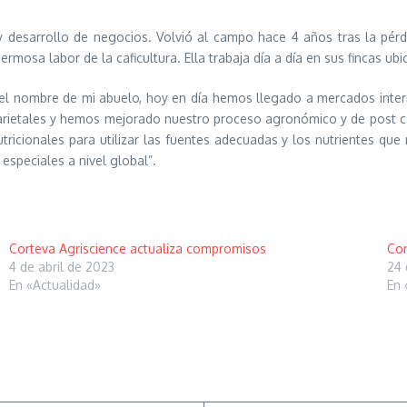
y desarrollo de negocios. Volvió al campo hace 4 años tras la pér
ermosa labor de la caficultura. Ella trabaja día a día en sus fincas ub
y el nombre de mi abuelo, hoy en día hemos llegado a mercados inter
ietales y hemos mejorado nuestro proceso agronómico y de post 
ionales para utilizar las fuentes adecuadas y los nutrientes que n
speciales a nivel global”.
Corteva Agriscience actualiza compromisos
Con
4 de abril de 2023
24 
En «Actualidad»
En 