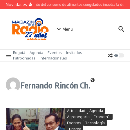
Saltar al contenido
Novedades
Crecimiento del consumo de alimentos congelados impulsa la dema
Menu
Bogotá
Agenda
Eventos
Invitados
Patrocinadas
Internacionales
Fernando Rincón Ch.
Actualidad
Agenda
Agronegocio
Economía
Eventos
Tecnología
Turismo