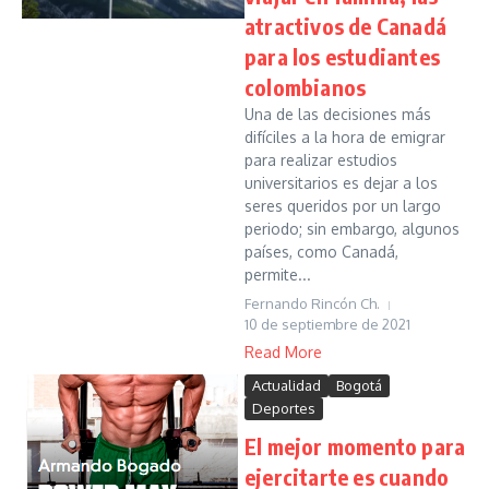
atractivos de Canadá
para los estudiantes
colombianos
Una de las decisiones más
difíciles a la hora de emigrar
para realizar estudios
universitarios es dejar a los
seres queridos por un largo
periodo; sin embargo, algunos
países, como Canadá,
permite...
Fernando Rincón Ch.
10 de septiembre de 2021
Read More
Actualidad
Bogotá
Deportes
El mejor momento para
ejercitarte es cuando