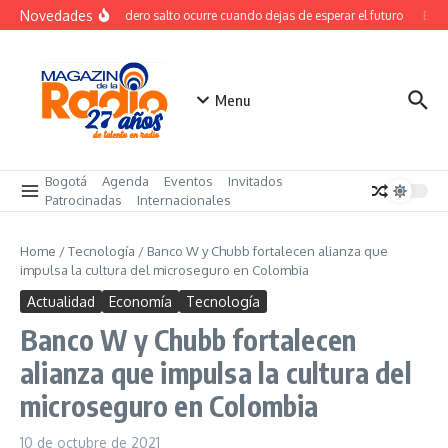
Saltar al contenido
Novedades
El verdadero salto ocurre cuando dejas de esperar el futuro
El co
Menu
Bogotá
Agenda
Eventos
Invitados
Patrocinadas
Internacionales
Home
/
Tecnología
/
Banco W y Chubb fortalecen alianza que
impulsa la cultura del microseguro en Colombia
Actualidad
Economía
Tecnología
Banco W y Chubb fortalecen
alianza que impulsa la cultura del
microseguro en Colombia
10 de octubre de 2021