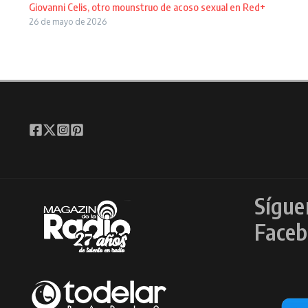
Giovanni Celis, otro mounstruo de acoso sexual en Red+
26 de mayo de 2026
Sígue
Faceb