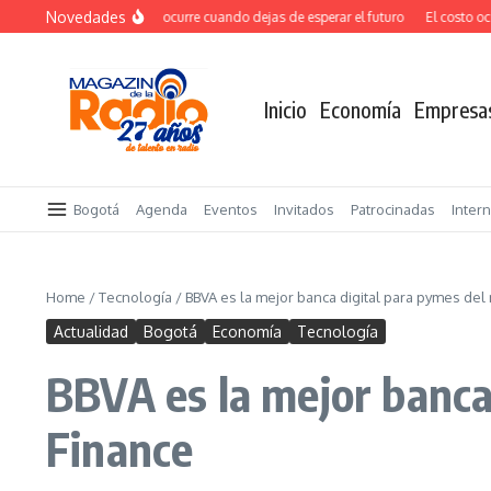
Saltar al contenido
Novedades
El verdadero salto ocurre cuando dejas de esperar el futuro
El costo ocult
Inicio
Economía
Empresa
Bogotá
Agenda
Eventos
Invitados
Patrocinadas
Inter
Home
/
Tecnología
/
BBVA es la mejor banca digital para pymes de
Actualidad
Bogotá
Economía
Tecnología
BBVA es la mejor banca
Finance