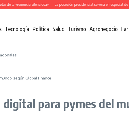
o de la «renuncia silenciosa»
La posesión presidencial se verá en especial de 
s
Tecnología
Política
Salud
Turismo
Agronegocio
Far
nacionales
l mundo, según Global Finance
 digital para pymes del m