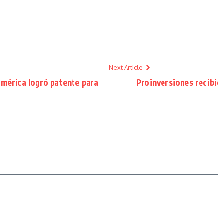
Next Article
América logró patente para
Proinversiones recibi