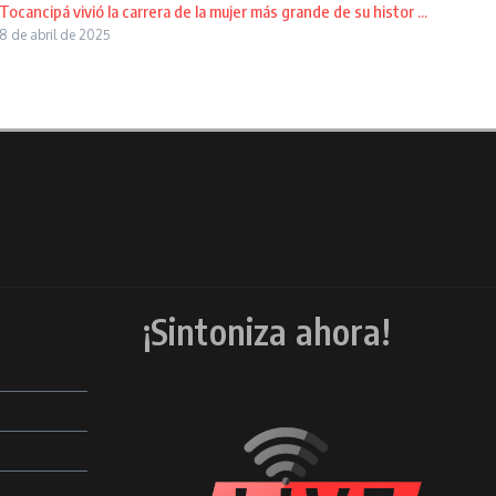
Tocancipá vivió la carrera de la mujer más grande de su histor ...
8 de abril de 2025
¡Sintoniza ahora!