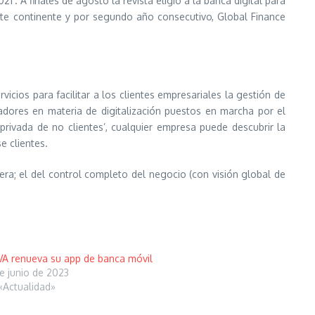
’. A finales de agosto la revista eligió a la banca digital para
e continente y por segundo año consecutivo, Global Finance
cios para facilitar a los clientes empresariales la gestión de
adores en materia de digitalización puestos en marcha por el
rivada de no clientes’, cualquier empresa puede descubrir la
e clientes.
ra; el del control completo del negocio (con visión global de
A renueva su app de banca móvil
e junio de 2023
«Actualidad»