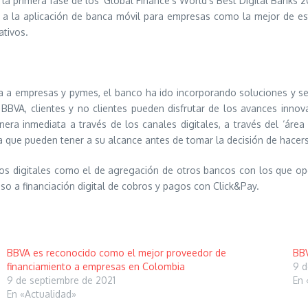
 primera fase de los ‘Global Finance’s World’s Best Digital Banks 2021
 la aplicación de banca móvil para empresas como la mejor de est
tivos.
a empresas y pymes, el banco ha ido incorporando soluciones y servi
BBVA, clientes y no clientes pueden disfrutar de los avances innov
a inmediata a través de los canales digitales, a través del ‘área p
a que pueden tener a su alcance antes de tomar la decisión de hacers
ios digitales como el de agregación de otros bancos con los que ope
eso a financiación digital de cobros y pagos con Click&Pay.
BBVA es reconocido como el mejor proveedor de
BBV
financiamiento a empresas en Colombia
9 d
9 de septiembre de 2021
En 
En «Actualidad»