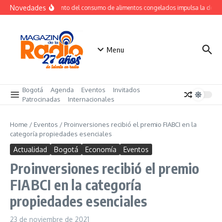
Saltar al contenido
Novedades
Crecimiento del consumo de alimentos congelados impulsa la dema
Menu
Bogotá
Agenda
Eventos
Invitados
Patrocinadas
Internacionales
Home
/
Eventos
/
Proinversiones recibió el premio FIABCI en la
categoría propiedades esenciales
Actualidad
Bogotá
Economía
Eventos
Proinversiones recibió el premio
FIABCI en la categoría
propiedades esenciales
23 de noviembre de 2021