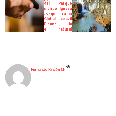
del
Parque
mundo
Iguazú
, según
como
Global
maravil
Financ
la
e
natural
Fernando Rincón Ch.