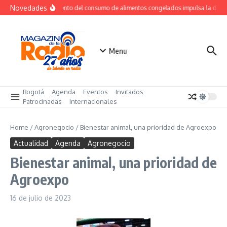
Saltar al contenido
Novedades
Crecimiento del consumo de alimentos congelados impulsa la dem
Menu
Bogotá
Agenda
Eventos
Invitados
Patrocinadas
Internacionales
Home
/
Agronegocio
/
Bienestar animal, una prioridad de Agroexpo
Actualidad
Agenda
Agronegocio
Bienestar animal, una prioridad de
Agroexpo
16 de julio de 2023