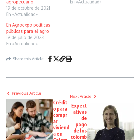
agropecuario
En «Actualidad»
19 de octubre de 2021
En «Actualidad»
En Agroexpo políticas
públicas para el agro
19 de julio de 2023
En «Actualidad»
Share this Article
Previous Article
Next Article
Crédit
Expect
o para
ativas
compr
de
ar
pago
viviend
de los
a en
colomb