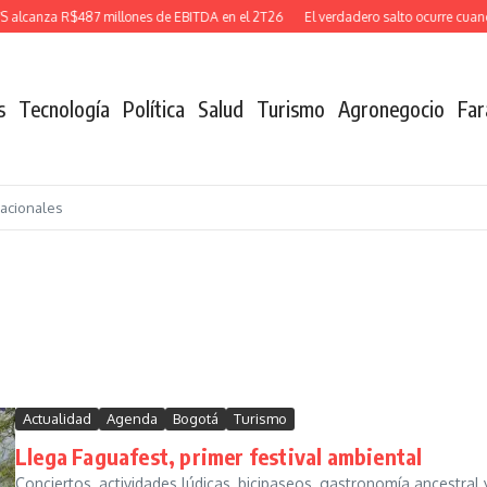
anza R$487 millones de EBITDA en el 2T26
El verdadero salto ocurre cuando de
s
Tecnología
Política
Salud
Turismo
Agronegocio
Far
nacionales
Actualidad
Agenda
Bogotá
Turismo
Llega Faguafest, primer festival ambiental
Conciertos, actividades lúdicas, bicipaseos, gastronomía ancestral