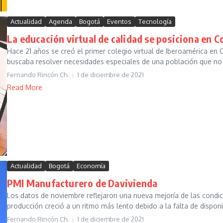
Actualidad
Agenda
Bogotá
Eventos
Tecnología
La educación virtual de calidad se posiciona en 
Hace 21 años se creó el primer colegio virtual de Iberoamérica en 
buscaba resolver necesidades especiales de una población que no 
Fernando Rincón Ch.
1 de diciembre de 2021
Read More
Actualidad
Bogotá
Economía
PMI Manufacturero de Davivienda
Los datos de noviembre reflejaron una nueva mejoría de las condic
producción creció a un ritmo más lento debido a la falta de disponib
Fernando Rincón Ch.
1 de diciembre de 2021