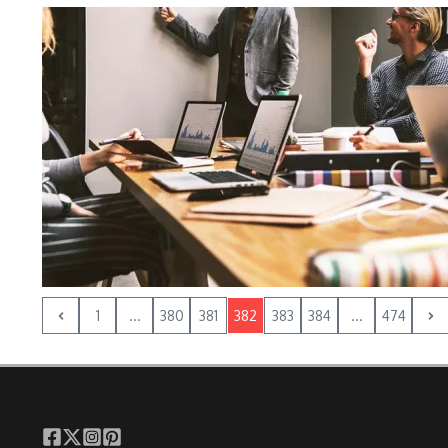
1
...
380
381
382
383
384
...
474