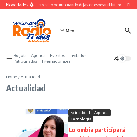
Saltar al contenido
Novedades
El verdadero salto ocurre cuando dejas de esperar el futuro
El cost
Menu
Bogotá
Agenda
Eventos
Invitados
Patrocinadas
Internacionales
Home
/
Actualidad
Actualidad
Actualidad
Agenda
Tecnología
Colombia participará