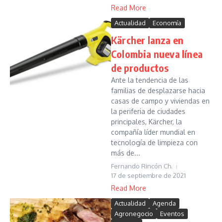
Read More
Actualidad
Economía
Kärcher lanza en
Colombia nueva línea
de productos
Ante la tendencia de las
familias de desplazarse hacia
casas de campo y viviendas en
la periferia de ciudades
principales, Kärcher, la
compañía líder mundial en
tecnología de limpieza con
más de...
Fernando Rincón Ch.
17 de septiembre de 2021
Read More
Actualidad
Agenda
Agronegocio
Eventos