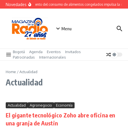
Saltar al contenido
Novedades
Crecimiento del consumo de alimentos congelados impulsa la de
Menu
Bogotá
Agenda
Eventos
Invitados
Patrocinadas
Internacionales
Home
/
Actualidad
Actualidad
Actualidad
Agronegocio
Economía
El gigante tecnológico Zoho abre oficina en
una granja de Austin