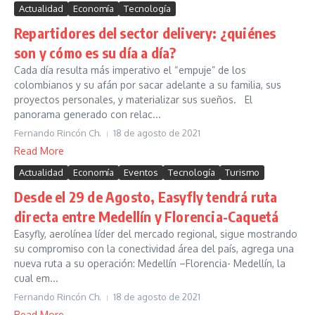
Actualidad
Economía
Tecnología
Repartidores del sector delivery: ¿quiénes
son y cómo es su día a día?
Cada día resulta más imperativo el “empuje” de los
colombianos y su afán por sacar adelante a su familia, sus
proyectos personales, y materializar sus sueños. El
panorama generado con relac...
Fernando Rincón Ch.
18 de agosto de 2021
Read More
Actualidad
Economía
Eventos
Tecnología
Turismo
Desde el 29 de Agosto, Easyfly tendrá ruta
directa entre Medellín y Florencia-Caquetá
Easyfly, aerolínea líder del mercado regional, sigue mostrando
su compromiso con la conectividad área del país, agrega una
nueva ruta a su operación: Medellín –Florencia- Medellín, la
cual em...
Fernando Rincón Ch.
18 de agosto de 2021
Read More