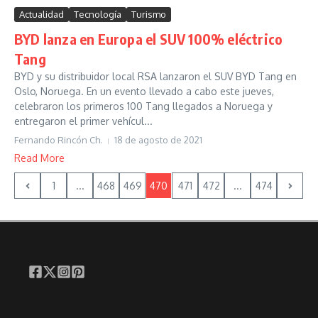
Actualidad
Tecnología
Turismo
BYD lanza en Europa el SUV 100% eléctrico
Tang
BYD y su distribuidor local RSA lanzaron el SUV BYD Tang en
Oslo, Noruega. En un evento llevado a cabo este jueves,
celebraron los primeros 100 Tang llegados a Noruega y
entregaron el primer vehícul...
Fernando Rincón Ch.
18 de agosto de 2021
Read More
1
...
468
469
470
471
472
...
474