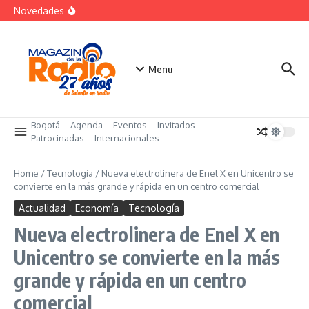
futuro
Saltar al contenido
Novedades
El costo oculto de la «renuncia silenciosa»
La posesión presidencial se verá en especial de DNEWS
«Sabores de Paz» para promover el cacao en
sustitución de la coca
Menu
Bogotá
Agenda
Eventos
Invitados
Patrocinadas
Internacionales
Home
/
Tecnología
/
Nueva electrolinera de Enel X en Unicentro se
convierte en la más grande y rápida en un centro comercial
Actualidad
Economía
Tecnología
Nueva electrolinera de Enel X en
Unicentro se convierte en la más
grande y rápida en un centro
comercial