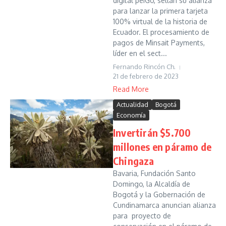
digital peiGo, sellan su alianza
para lanzar la primera tarjeta
100% virtual de la historia de
Ecuador. El procesamiento de
pagos de Minsait Payments,
líder en el sect...
Fernando Rincón Ch.
21 de febrero de 2023
Read More
Actualidad
Bogotá
Economía
Invertirán $5.700
millones en páramo de
Chingaza
Bavaria, Fundación Santo
Domingo, la Alcaldía de
Bogotá y la Gobernación de
Cundinamarca anuncian alianza
para proyecto de