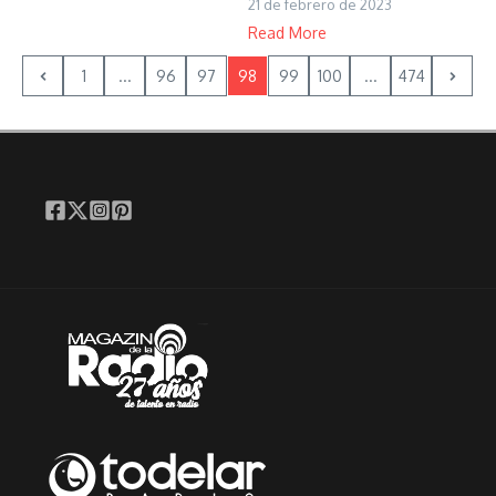
21 de febrero de 2023
Read More
1
...
96
97
98
99
100
...
474