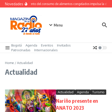
Saltar al contenido
Novedades
Crecimiento del consumo de alimentos congelados impulsa la dem
Menu
Bogotá
Agenda
Eventos
Invitados
Patrocinadas
Internacionales
Home
/
Actualidad
Actualidad
Actualidad
Agenda
Turismo
Nariño presente en
ANATO 2023