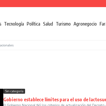
n de la coca
s
Tecnología
Política
Salud
Turismo
Agronegocio
Far
nacionales
Sin categoría
Gobierno establece límites para el uso de lactosue
El Gobierno Nacional fijó los criterios de actualización del Decreto