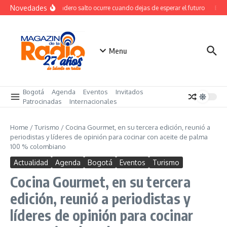
Saltar al contenido
Novedades
El verdadero salto ocurre cuando dejas de esperar el futuro
El co
Menu
Bogotá
Agenda
Eventos
Invitados
Patrocinadas
Internacionales
Home
/
Turismo
/
Cocina Gourmet, en su tercera edición, reunió a
periodistas y líderes de opinión para cocinar con aceite de palma
100 % colombiano
Actualidad
Agenda
Bogotá
Eventos
Turismo
Cocina Gourmet, en su tercera
edición, reunió a periodistas y
líderes de opinión para cocinar