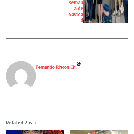
seman
a de
Navida
d
Fernando Rincón Ch.
Related Posts