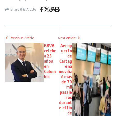
Share this Article
Previous Article
Next Article
BBVA
Aerop
celebr
uerto
a 25
de
años
Cartag
en
ena
Colom
moviliz
bia
ó más
de 70
mil
pasaje
ros
durant
e el fin
de