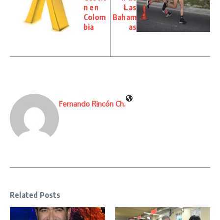
n en
Las
Colom
Baham
bia
as
Fernando Rincón Ch.
Related Posts