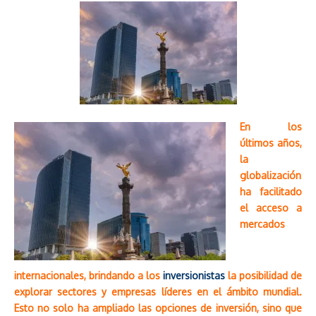
En los
últimos años,
la
globalización
ha facilitado
el acceso a
mercados
internacionales, brindando a los
inversionistas
la posibilidad de
explorar sectores y empresas líderes en el ámbito mundial.
Esto no solo ha ampliado las opciones de inversión, sino que