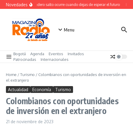
Saltar al contenido
Novedades
El verdadero salto ocurre cuando dejas de esperar el futuro
El co
Menu
Bogotá
Agenda
Eventos
Invitados
Patrocinadas
Internacionales
Home
/
Turismo
/
Colombianos con oportunidades de inversión en
el extranjero
Actualidad
Economía
Turismo
Colombianos con oportunidades
de inversión en el extranjero
21 de noviembre de 2023