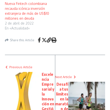
Nueva Fintech colombiana
recauda icónica inversión
extranjera de más de US$10
millones en deuda
2 de abril de 2022
En «Actualidad»
Share this Article
Previous Article
Excele
Next Article
ncia
Empre
Desafí
sarial y
a tus
la
límites
Innova
en la
ción en
marató
Gestió
n de