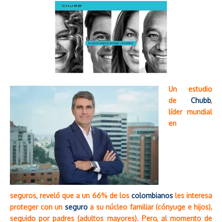
Un estudio
de
Chubb
,
líder mundial
en
seguros, reveló que a un 66% de los
colombianos
les interesa
proteger con un
seguro
a su núcleo familiar (cónyuge e hijos),
seguido por padres (adultos mayores). Pero, al momento de