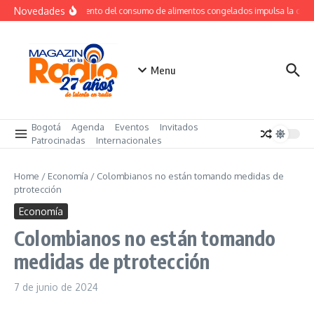
Saltar al contenido
Novedades
Crecimiento del consumo de alimentos congelados impulsa la dem
Menu
Bogotá
Agenda
Eventos
Invitados
Patrocinadas
Internacionales
Home
/
Economía
/
Colombianos no están tomando medidas de
ptrotección
Economía
Colombianos no están tomando
medidas de ptrotección
7 de junio de 2024