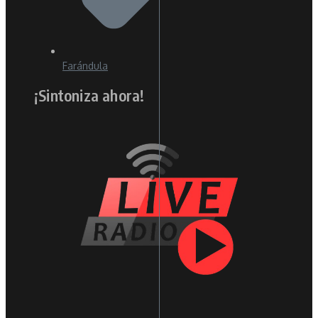
Farándula
¡Sintoniza ahora!