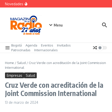
futuro
Saltar al contenido
Novedades
El costo oculto de la «renuncia silenciosa»
La posesión presidencial se verá en especial de DNEWS
«Sabores de Paz» para promover el cacao en
sustitución de la coca
Menu
Bogotá
Agenda
Eventos
Invitados
Patrocinadas
Internacionales
Home
/
Salud
/
Cruz Verde con acreditación de la Joint Commission
International
Empresas
Salud
Cruz Verde con acreditación de la
Joint Commission International
13 de marzo de 2024