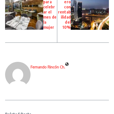
para
ero
celebr
con
ar el
rentab
mes de
ilidad
la
del
mujer
10%
Fernando Rincón Ch.