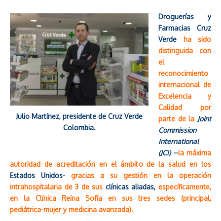
Droguerías y
Farmacias Cruz
Verde
ha sido
distinguida con
el
reconocimiento
internacional de
Excelencia y
Calidad por
Julio Martínez, presidente de Cruz Verde
parte de la
Joint
Colombia.
Commission
International
(JCI)
–
la máxima
autoridad de acreditación en el ámbito de la salud en los
Estados Unidos-
gracias a su gestión en la operación
intrahospitalaria de 3 de sus
clínicas aliadas,
específicamente,
en la Clínica Reina Sofía en sus tres sedes (principal,
pediátrica-mujer y medicina avanzada).