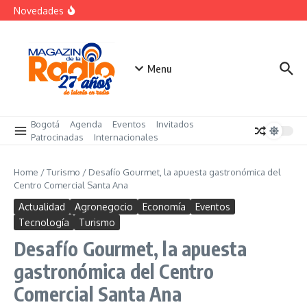
Saltar al contenido
Despegar lanza su Outlet de Viajes en Colombia
Novedades
A sus 85 años se apaga la risa de Alfonso Lizarazo
La Feria Colpatria reunirá 44 proyectos en 7 ciudades
del país
Menu
Bogotá
Agenda
Eventos
Invitados
Patrocinadas
Internacionales
Home
/
Turismo
/
Desafío Gourmet, la apuesta gastronómica del
Centro Comercial Santa Ana
Actualidad
Agronegocio
Economía
Eventos
Tecnología
Turismo
Desafío Gourmet, la apuesta
gastronómica del Centro
Comercial Santa Ana