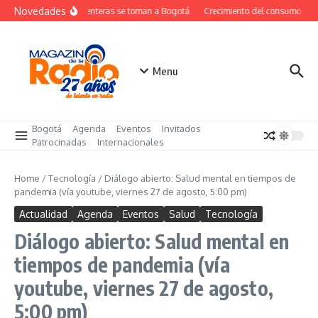
Saltar al contenido
Novedades
Las ochenteras se toman a Bogotá
Crecimiento del consumo de 
Menu
Bogotá
Agenda
Eventos
Invitados
Patrocinadas
Internacionales
Home
/
Tecnología
/
Diálogo abierto: Salud mental en tiempos de
pandemia (vía youtube, viernes 27 de agosto, 5:00 pm)
Actualidad
Agenda
Eventos
Salud
Tecnología
Diálogo abierto: Salud mental en
tiempos de pandemia (vía
youtube, viernes 27 de agosto,
5:00 pm)