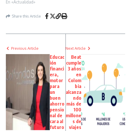
En «Actualidad»
Share this Article
Previous Article
Next Article
Educac
Beat
ión
cumple
financi
3 años
era,
en
motor
Colom
para
bia
un
alcanza
buen
ndo
ahorro
más de
pensio
100
nal de
millone
cara al
s de
futuro
viajes