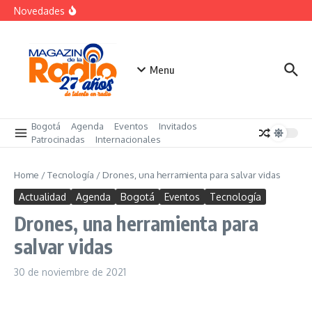
futuro
Saltar al contenido
Novedades
El costo oculto de la «renuncia silenciosa»
La posesión presidencial se verá en especial de DNEWS
«Sabores de Paz» para promover el cacao en
sustitución de la coca
Menu
Bogotá
Agenda
Eventos
Invitados
Patrocinadas
Internacionales
Home
/
Tecnología
/
Drones, una herramienta para salvar vidas
Actualidad
Agenda
Bogotá
Eventos
Tecnología
Drones, una herramienta para
salvar vidas
30 de noviembre de 2021