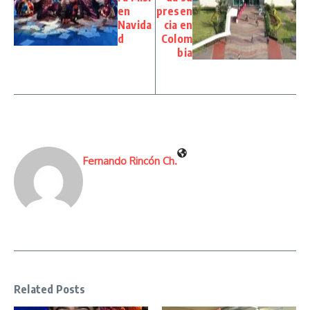
en
presen
Navida
cia en
d
Colom
bia
Fernando Rincón Ch.
Related Posts