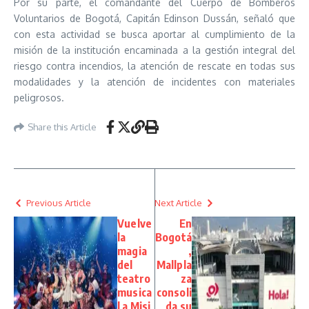
Por su parte, el comandante del Cuerpo de Bomberos
Voluntarios de Bogotá, Capitán Edinson Dussán, señaló que
con esta actividad se busca aportar al cumplimiento de la
misión de la institución encaminada a la gestión integral del
riesgo contra incendios, la atención de rescate en todas sus
modalidades y la atención de incidentes con materiales
peligrosos.
Share this Article
Previous Article
Next Article
Vuelve
En
la
Bogotá
magia
,
del
Mallpla
teatro
za
musica
consoli
l a Misi
da su