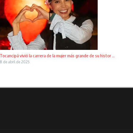
Tocancipá vivió la carrera de la mujer más grande de su histor ...
8 de abril de 2025