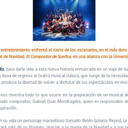
l entretenimiento enfrentó el cierre de los escenarios, en el más du
al de Navidad,
El Compositor de Sueños
, en una alianza con la Univer
dio
,
para darle vida a esta nueva historia enmarcada en un viaje de ilu
 lleva de regreso al teatro musical clásico, que surge de la necesid
roduce la libertad de volver a disfrutar de los espectáculos en vivo
 nos muestra todo lo que ocurre en la preparación de un musical de
ado compositor, Gabriel (Juan Mondragón), quien es responsable d
nspiración.
 su vida un personaje maravilloso llamado Belén (Juliana Reyes), la m
grará salir de su bloqueo, gracias a la magia de la Navidad y a sus