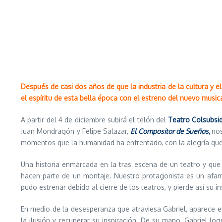
Después de casi dos años de que la industria de la cultura y e
el espíritu de esta bella época con el estreno del nuevo music
A partir del 4 de diciembre subirá el telón del
Teatro Colsubsi
Juan Mondragón y Felipe Salazar,
El Compositor de Sueños,
nos
momentos que la humanidad ha enfrentado, con la alegría que p
Una historia enmarcada en la tras escena de un teatro y que
hacen parte de un montaje. Nuestro protagonista es un afam
pudo estrenar debido al cierre de los teatros, y pierde así su i
En medio de la desesperanza que atraviesa Gabriel, aparece en
la ilusión y recuperar su inspiración. De su mano, Gabriel lo