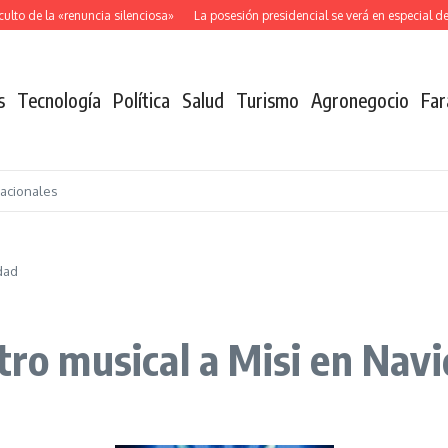
to de la «renuncia silenciosa»
La posesión presidencial se verá en especial de
s
Tecnología
Política
Salud
Turismo
Agronegocio
Far
nacionales
dad
tro musical a Misi en Nav