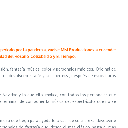
ro periodo por la pandemia, vuelve Misi Producciones a encender
sidad del Rosario, Colsubsidio y El Tiempo.
sión, fantasía, música, color y personajes mágicos. Original de
ad de devolvernos la fe y la esperanza, después de estos duros
.
 Navidad y lo que ello implica, con todos los personajes que
e terminar de componer la música del espectáculo, que no se
usa que llega para ayudarle a salir de su tristeza, devolverle
 personajes de fantasía que, desde el más clásico hasta el más