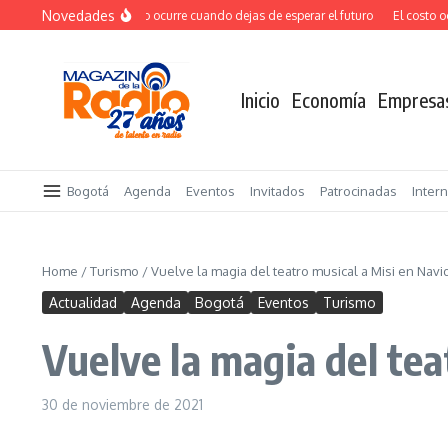
Saltar al contenido
Novedades
El verdadero salto ocurre cuando dejas de esperar el futuro
El costo ocul
Inicio
Economía
Empresa
Bogotá
Agenda
Eventos
Invitados
Patrocinadas
Inter
Home
/
Turismo
/
Vuelve la magia del teatro musical a Misi en Navi
Actualidad
Agenda
Bogotá
Eventos
Turismo
Vuelve la magia del tea
30 de noviembre de 2021