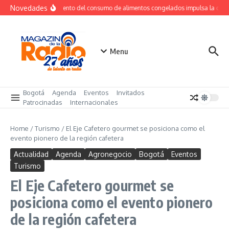
Saltar al contenido
Novedades
Crecimiento del consumo de alimentos congelados impulsa la de
Menu
Bogotá
Agenda
Eventos
Invitados
Patrocinadas
Internacionales
Home
/
Turismo
/
El Eje Cafetero gourmet se posiciona como el
evento pionero de la región cafetera
Actualidad
Agenda
Agronegocio
Bogotá
Eventos
Turismo
El Eje Cafetero gourmet se
posiciona como el evento pionero
de la región cafetera