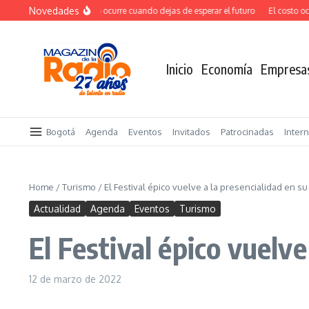
Saltar al contenido
Novedades
El verdadero salto ocurre cuando dejas de esperar el futuro
El costo ocult
Inicio
Economía
Empresa
Bogotá
Agenda
Eventos
Invitados
Patrocinadas
Inter
Home
/
Turismo
/
El Festival épico vuelve a la presencialidad en su
Actualidad
Agenda
Eventos
Turismo
El Festival épico vuelve
12 de marzo de 2022