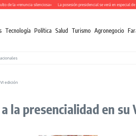
o de la «renuncia silenciosa»
La posesión presidencial se verá en especial de 
s
Tecnología
Política
Salud
Turismo
Agronegocio
Far
nacionales
 VI edición
 a la presencialidad en su 