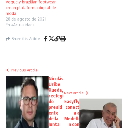
Vogue y brazilian footwear
crean plataforma digital de
moda
28 de agosto de 2021
En «Actualidad»
Share this Article
Previous Article
Nicolás
Uribe
Rueda,
Next Article
reelegi
do
Easyfly
presid
conect
ente
a a
de la
Medellí
Junta
n con