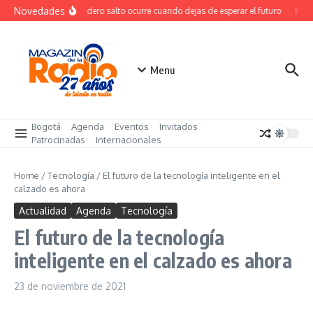
Saltar al contenido
Novedades
El verdadero salto ocurre cuando dejas de esperar el futuro
El co
Menu
Bogotá
Agenda
Eventos
Invitados
Patrocinadas
Internacionales
Home
/
Tecnología
/
El futuro de la tecnología inteligente en el
calzado es ahora
Actualidad
Agenda
Tecnología
El futuro de la tecnología
inteligente en el calzado es ahora
23 de noviembre de 2021