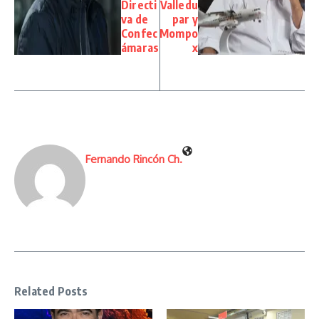
Directi
Valledu
va de
par y
Confec
Mompo
ámaras
x
Fernando Rincón Ch.
Related Posts