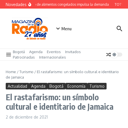
Saltar al contenido
Novedades
ecimiento del consumo de alimentos congelados impulsa la demanda
TOTVS al
Menu
Bogotá
Agenda
Eventos
Invitados
Patrocinadas
Internacionales
Home
/
Turismo
/
El rastafarismo: un símbolo cultural e identitario
de Jamaica
Actualidad
Agenda
Bogotá
Economía
Turismo
El rastafarismo: un símbolo
cultural e identitario de Jamaica
2 de diciembre de 2021