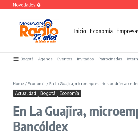
Saltar al contenido
Novedades
«Sabores de Paz» para promover el cacao en sustitució
Despegar lanza su Outlet de Viajes en Colombia
A sus 85 años se apaga la risa de Alfonso Lizarazo
Inicio
Economía
Empresa
Bogotá
Agenda
Eventos
Invitados
Patrocinadas
Inter
Home
/
Economía
/
En La Guajira, microempresarios podrán acceder
Actualidad
Bogotá
Economía
En La Guajira, microemp
Bancóldex