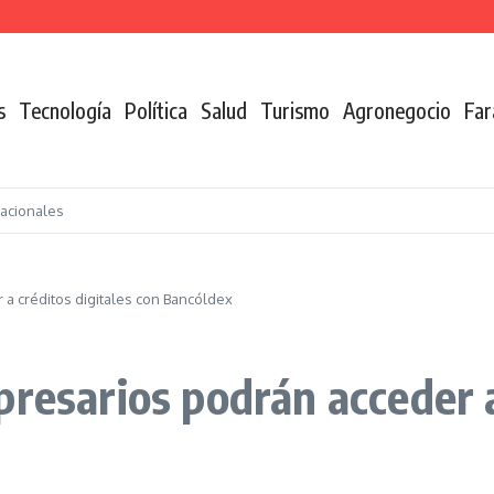
n de la coca
s
Tecnología
Política
Salud
Turismo
Agronegocio
Far
nacionales
 a créditos digitales con Bancóldex
resarios podrán acceder a