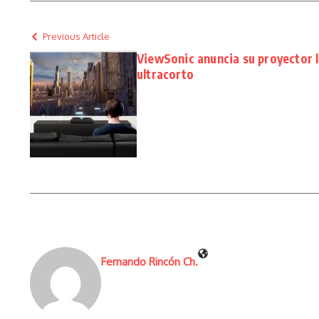
Previous Article
ViewSonic anuncia su proyector l
ultracorto
Fernando Rincón Ch.