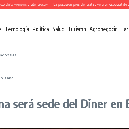
de la «renuncia silenciosa»
La posesión presidencial se verá en especial de DN
s
Tecnología
Política
Salud
Turismo
Agronegocio
Far
nacionales
en Blanc
a será sede del Diner en 