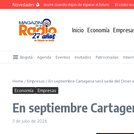
Saltar al contenido
Novedades
El verdadero salto ocurre cuando dejas de esperar el futuro
El costo oculto 
Inicio
Economía
Empresa
Bogotá
Agenda
Eventos
Invitados
Patrocinadas
Inter
Home
/
Empresas
/
En septiembre Cartagena será sede del Diner 
Economía
Empresas
En septiembre Cartagen
3 de julio de 2026