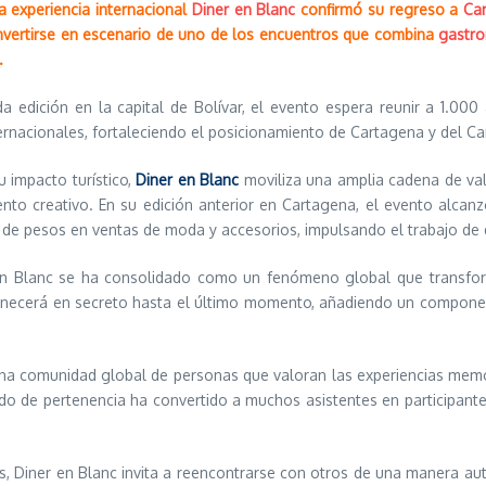
a experiencia internacional
Diner en Blanc
confirmó su regreso a
Ca
nvertirse en escenario de uno de los encuentros que combina
gastro
.
a edición en la capital de Bolívar, el evento espera reunir a 1.00
ternacionales, fortaleciendo el posicionamiento de Cartagena y del C
 impacto turístico,
Diner en Blanc
moviliza una amplia cadena de val
ento creativo. En su edición anterior en Cartagena, el evento alcan
e pesos en ventas de moda y accesorios, impulsando el trabajo de d
en Blanc se ha consolidado como un fenómeno global que transfo
manecerá en secreto hasta el último momento, añadiendo un component
una comunidad global de personas que valoran las experiencias memora
o de pertenencia ha convertido a muchos asistentes en participantes
 Diner en Blanc invita a reencontrarse con otros de una manera aut