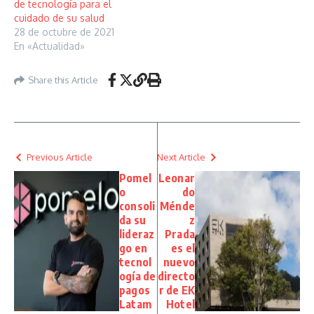
de tecnología para el
cuidado de su salud
28 de octubre de 2021
En «Actualidad»
Share this Article
Previous Article
Next Article
Pomel
Leonar
o
do
consoli
Ménde
da su
z
lideraz
Prada
go en
es el
tecnol
nuevo
ogía de
directo
pagos
r de EK
Latam
Hotel