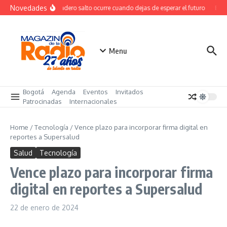
Saltar al contenido
Novedades
El verdadero salto ocurre cuando dejas de esperar el futuro
El co
Menu
Bogotá
Agenda
Eventos
Invitados
Patrocinadas
Internacionales
Home
/
Tecnología
/
Vence plazo para incorporar firma digital en
reportes a Supersalud
Salud
Tecnología
Vence plazo para incorporar firma
digital en reportes a Supersalud
22 de enero de 2024