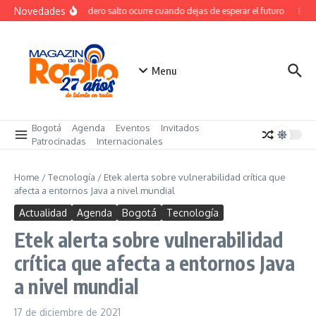
Saltar al contenido
Novedades
El verdadero salto ocurre cuando dejas de esperar el futuro
El co
Menu
Bogotá
Agenda
Eventos
Invitados
Patrocinadas
Internacionales
Home
/
Tecnología
/
Etek alerta sobre vulnerabilidad crítica que
afecta a entornos Java a nivel mundial
Actualidad
Agenda
Bogotá
Tecnología
Etek alerta sobre vulnerabilidad
crítica que afecta a entornos Java
a nivel mundial
17 de diciembre de 2021