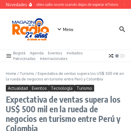
Saltar al contenido
Novedades
El verdadero salto ocurre cuando dejas de esperar el futuro
El co
Menu
Bogotá
Agenda
Eventos
Invitados
Patrocinadas
Internacionales
Home
/
Turismo
/
Expectativa de ventas supera los US$ 500 mil en
la rueda de negocios en turismo entre Perú y Colombia
Actualidad
Eventos
Tecnología
Turismo
Expectativa de ventas supera los
US$ 500 mil en la rueda de
negocios en turismo entre Perú y
Colombia