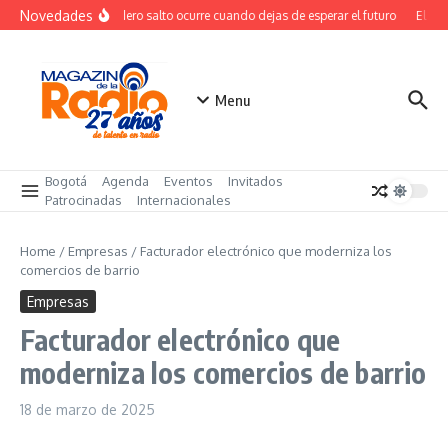
Saltar al contenido
Novedades
El verdadero salto ocurre cuando dejas de esperar el futuro
El cost
Menu
Bogotá
Agenda
Eventos
Invitados
Patrocinadas
Internacionales
Home
/
Empresas
/
Facturador electrónico que moderniza los
comercios de barrio
Empresas
Facturador electrónico que
moderniza los comercios de barrio
18 de marzo de 2025