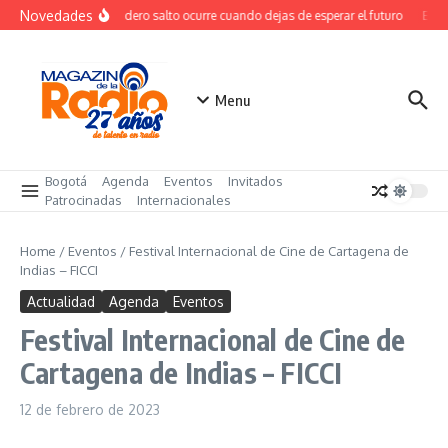
Saltar al contenido
Novedades
El verdadero salto ocurre cuando dejas de esperar el futuro
El co
Menu
Bogotá
Agenda
Eventos
Invitados
Patrocinadas
Internacionales
Home
/
Eventos
/
Festival Internacional de Cine de Cartagena de
Indias – FICCI
Actualidad
Agenda
Eventos
Festival Internacional de Cine de
Cartagena de Indias – FICCI
12 de febrero de 2023