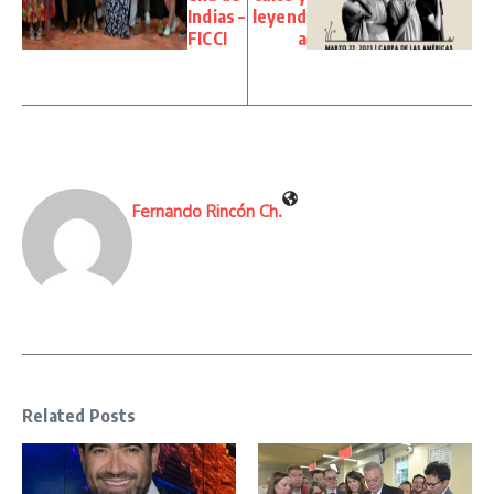
Indias –
leyend
FICCI
a
Fernando Rincón Ch.
Related Posts