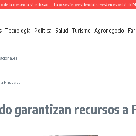
de la «renuncia silenciosa»
La posesión presidencial se verá en especial de DN
s
Tecnología
Política
Salud
Turismo
Agronegocio
Far
nacionales
a Finsocial
do garantizan recursos a F