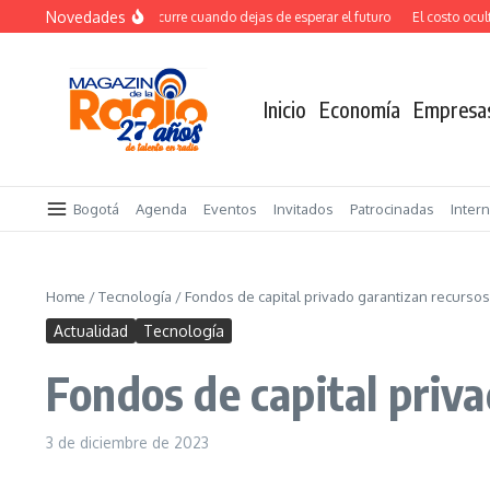
Saltar al contenido
Novedades
El verdadero salto ocurre cuando dejas de esperar el futuro
El costo oculto 
Inicio
Economía
Empresa
Bogotá
Agenda
Eventos
Invitados
Patrocinadas
Inter
Home
/
Tecnología
/
Fondos de capital privado garantizan recursos 
Actualidad
Tecnología
Fondos de capital priva
3 de diciembre de 2023