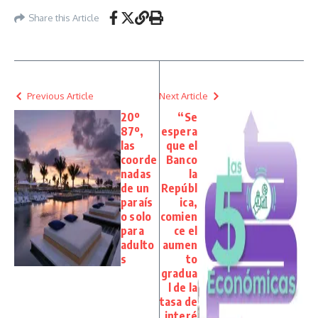
Share this Article
Previous Article
Next Article
20º
“Se
87º,
espera
las
que el
coorde
Banco
nadas
la
de un
Repúbl
paraís
ica,
o solo
comien
para
ce el
adulto
aumen
s
to
gradua
l de la
tasa de
interé