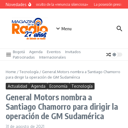
Saltar al contenido
Novedades
El costo oculto de la «renuncia silenciosa»
La posesión presidenc
Menu
Bogotá
Agenda
Eventos
Invitados
Patrocinadas
Internacionales
Home
/
Tecnología
/
General Motors nombra a Santiago Chamorro
para dirigir la operación de GM Sudamérica
Actualidad
Agenda
Economía
Tecnología
General Motors nombra a
Santiago Chamorro para dirigir la
operación de GM Sudamérica
31 de agosto de 2021