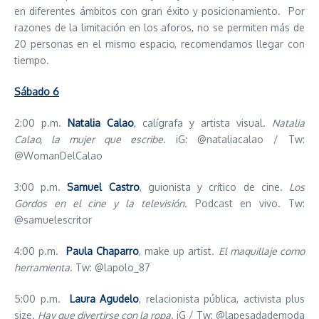
en diferentes ámbitos con gran éxito y posicionamiento. Por
razones de la limitación en los aforos, no se permiten más de
20 personas en el mismo espacio, recomendamos llegar con
tiempo.
Sábado 6
2:00 p.m.
Natalia Calao
, calígrafa y artista visual.
Natalia
Calao, la mujer que escribe
. iG: @nataliacalao / Tw:
@WomanDelCalao
3:00 p.m.
Samuel Castro
, guionista y crítico de cine.
Los
Gordos en el cine y la televisión
. Podcast en vivo. Tw:
@samuelescritor
4:00 p.m.
Paula Chaparro
, make up artist.
El maquillaje como
herramienta
. Tw: @lapolo_87
5:00 p.m.
Laura Agudelo
, relacionista pública, activista plus
size.
Hay que divertirse con la ropa
. iG / Tw: @lapesadademoda