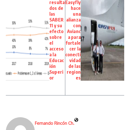
resulta
Easyfly
dos de
hace
las
una
SABER
alianza
11 y su
con
efecto
Avianc
sobre
a para
el
fortale
acceso
cer la
a la
conecti
Educac
vidad
ión
de las
Superi
region
or
es
Fernando Rincón Ch.