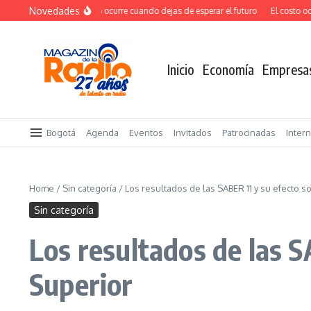
Saltar al contenido
Novedades
El verdadero salto ocurre cuando dejas de esperar el futuro
El costo ocul
Inicio
Economía
Empresa
Bogotá
Agenda
Eventos
Invitados
Patrocinadas
Inter
Home
/
Sin categoría
/
Los resultados de las SABER 11 y su efecto s
Sin categoría
Los resultados de las S
Superior