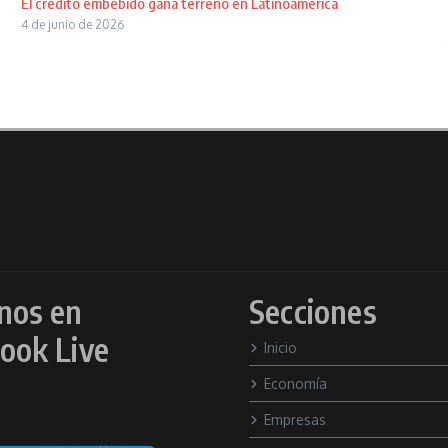
El crédito embebido gana terreno en Latinoamérica
4 de junio de 2026
nos en
Secciones
ook Live
Inicio
Economía
Empresas