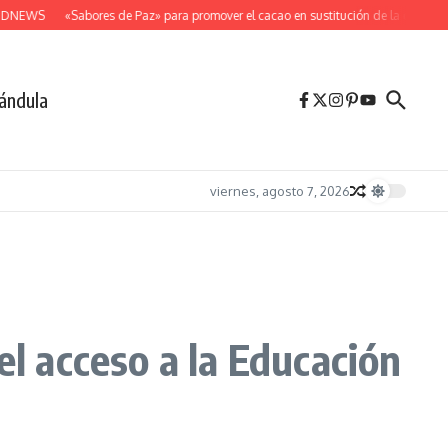
 DNEWS
«Sabores de Paz» para promover el cacao en sustitución de la coca
De
ándula
viernes, agosto 7, 2026
el acceso a la Educación