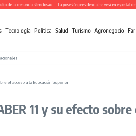
to de la «renuncia silenciosa»
La posesión presidencial se verá en especial de
s
Tecnología
Política
Salud
Turismo
Agronegocio
Far
nacionales
obre el acceso a la Educación Superior
ABER 11 y su efecto sobre 