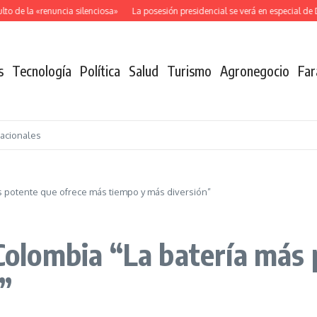
o de la «renuncia silenciosa»
La posesión presidencial se verá en especial de 
s
Tecnología
Política
Salud
Turismo
Agronegocio
Far
nacionales
más potente que ofrece más tiempo y más diversión”
a Colombia “La batería más
”