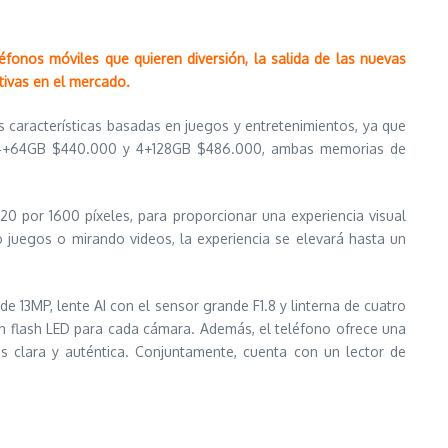
éfonos móviles que quieren diversión, la salida de las nuevas
itivas en el mercado.
as características basadas en juegos y entretenimientos, ya que
 de 4+64GB $440.000 y 4+128GB $486.000, ambas memorias de
0 por 1600 píxeles, para proporcionar una experiencia visual
 juegos o mirando videos, la experiencia se elevará hasta un
e 13MP, lente AI con el sensor grande F1.8 y linterna de cuatro
un flash LED para cada cámara. Además, el teléfono ofrece una
 clara y auténtica. Conjuntamente, cuenta con un lector de