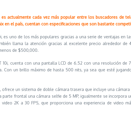
le es actualmente cada vez más popular entre los buscadores de tel
inix en el país, cuentan con especificaciones que son bastante compet
0i, es uno de los más populares gracias a una serie de ventajas en l
también llama la atención gracias al excelente precio alrededor
menos de $500,000.
 10i, cuenta con una pantalla LCD de 6.52 con una resolución de 72
a. Con un brillo máximo de hasta 500 nits, ya sea que esté jugando
, ofrece un sistema de doble cámara trasera que incluye una cámara d
la parte frontal una cámara selfie de 5 MP, igualmente se incorpora 
 video 2K a 30 FPS, que proporciona una experiencia de video más