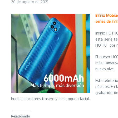
20 de agosto de 2021
Infinix Mobi
series de Inf
Infinix HOT 1
esta serie 
HOT10i por 
El nuevo HOT
más llamativ
nuevo nivel.
Este teléfono
núcleos. En 
grabación de
huellas dactilares trasero y desbloqueo facial.
Relacionado