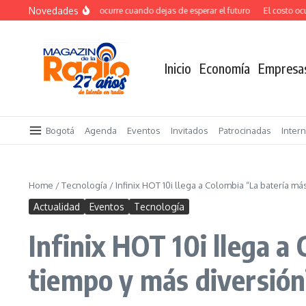
Saltar al contenido
Novedades
El verdadero salto ocurre cuando dejas de esperar el futuro
El costo ocult
Inicio
Economía
Empresa
Bogotá
Agenda
Eventos
Invitados
Patrocinadas
Inter
Home
/
Tecnología
/
Infinix HOT 10i llega a Colombia “La batería 
Actualidad
Eventos
Tecnología
Infinix HOT 10i llega 
tiempo y más diversión