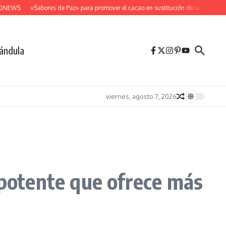
DNEWS
«Sabores de Paz» para promover el cacao en sustitución de la coca
Des
ándula
viernes, agosto 7, 2026
 potente que ofrece más