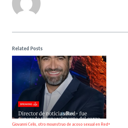
Related Posts
Giovanni Celis, otro mounstruo de acoso sexual en Red+