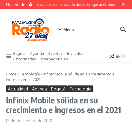
Saltar al contenido
Novedades
El verdadero salto ocurre cuando dejas de esperar el futuro
El cost
Menu
Bogotá
Agenda
Eventos
Invitados
Patrocinadas
Internacionales
Home
/
Tecnología
/
Infinix Mobile sólida en su crecimiento e
ingresos en el 2021
Actualidad
Agenda
Bogotá
Tecnología
Infinix Mobile sólida en su
crecimiento e ingresos en el 2021
12 de noviembre de 2021