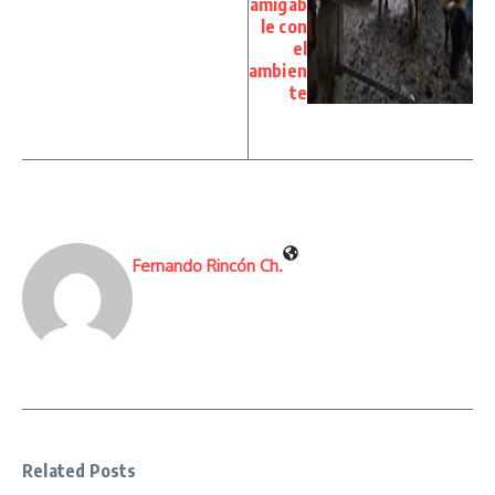
amigab
le con
el
ambien
te
Fernando Rincón Ch.
Related Posts