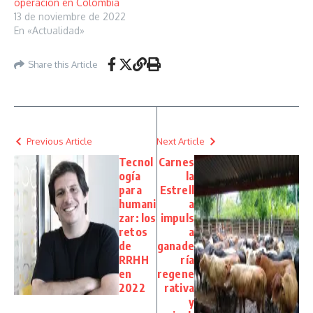
operación en Colombia
13 de noviembre de 2022
En «Actualidad»
Share this Article
Previous Article
Next Article
Tecnol
Carnes
ogía
la
para
Estrell
humani
a
zar: los
impuls
retos
a
de
ganade
RRHH
ría
en
regene
2022
rativa
y