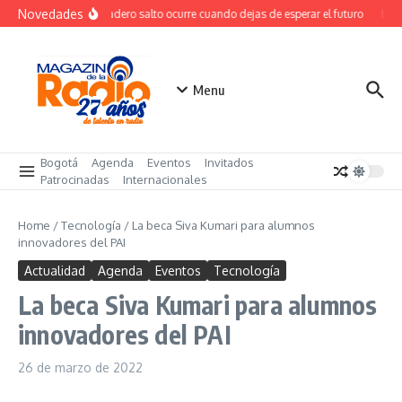
Saltar al contenido
Novedades
El verdadero salto ocurre cuando dejas de esperar el futuro
El co
Menu
Bogotá
Agenda
Eventos
Invitados
Patrocinadas
Internacionales
Home
/
Tecnología
/
La beca Siva Kumari para alumnos
innovadores del PAI
Actualidad
Agenda
Eventos
Tecnología
La beca Siva Kumari para alumnos
innovadores del PAI
26 de marzo de 2022